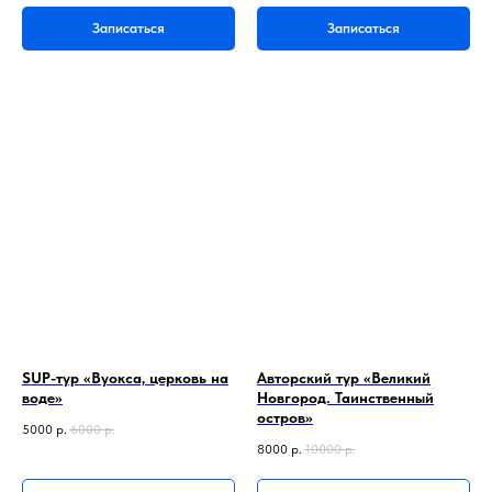
Записаться
Записаться
SUP-тур «Вуокса, церковь на
Авторский тур «Великий
воде»
Новгород. Таинственный
остров»
5000
р.
6000
р.
8000
р.
10000
р.