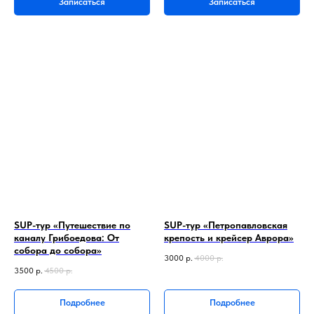
Записаться
Записаться
SUP-тур «Путешествие по
SUP-тур «Петропавловская
каналу Грибоедова: От
крепость и крейсер Аврора»
собора до собора»
3000
р.
4000
р.
3500
р.
4500
р.
Подробнее
Подробнее