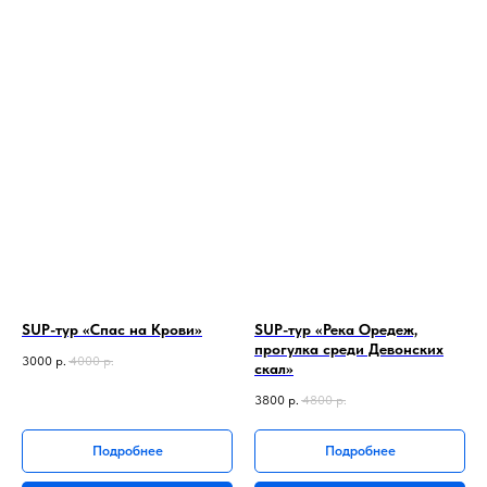
маршруты
SUP-тур «Спас на Крови»
SUP-тур «Река Оредеж,
прогулка среди Девонских
3000
р.
4000
р.
скал»
3800
р.
4800
р.
Подробнее
Подробнее