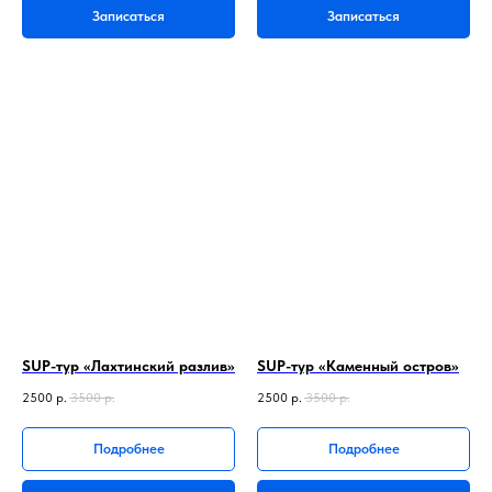
Записаться
Записаться
SUP-тур «Лахтинский разлив»
SUP-тур «Каменный остров»
2500
р.
3500
р.
2500
р.
3500
р.
Подробнее
Подробнее